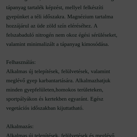
tápanyag tartalék képzést, mellyel felkészíti
gyepünket a téli időszakra. Magnézium tartalma
hozzájárul az üde zöld szín eléréséhez. A
felszabaduló nitrogén nem okoz égési sérüléseket,
valamint minimalizált a tápanyag kimosódása.
Felhasználás:
Alkalmas új telepítések, felülvetések, valamint
meglévő gyep karbantartására. Alkalmazhatjuk
minden gyepfelületen,homokos területeken,
sportpályákon és kertekben egyaránt. Egész
vegetációs időszakban kijuttatható.
Alkalmazás:
Alkalmas új telepítések, felülvetések és meglévő