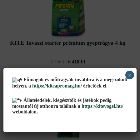
756 Ft.
418 Ft.
KITE Tavaszi starter prémium gyeptrágya 4 kg
6 756
Ft
6 418
Ft
×
Kosárba teszem
Fűmagok és műtrágyák továbbra is a megszokott
helyen, a
https://kiteapromag.hu/
érhetőek el.
Állateledelek, kiegészítők és játékok pedig
mostantól új otthonra találnak a
https://kitevogel.hu
/
weboldalon.