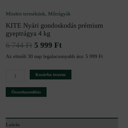
Minden termékünk
,
Műtrágyák
KITE Nyári gondoskodás prémium
gyeptrágya 4 kg
6 744
Ft
5 999
Ft
Az elmúlt 30 nap legalacsonyabb ára:
5 999
Ft
Kosárba teszem
Összehasonlítás
Leírás