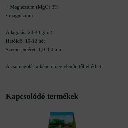
+ Magnézium (MgO) 3%
• magnézium
Adagolás: 20-40 g/m2
Hatóidő: 10-12 hét
Szemcseméret: 1,0-4,0 mm
A csomagolás a képen megjelenítettől eltérhet!
Kapcsolódó termékek
Original
Current
price
price
was:
is:
6
6