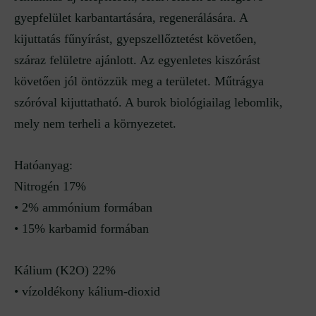
gyepfelület karbantartására, regenerálására. A
kijuttatás fűnyírást, gyepszellőztetést követően,
száraz felületre ajánlott. Az egyenletes kiszórást
követően jól öntözzük meg a területet. Műtrágya
szóróval kijuttatható. A burok biológiailag lebomlik,
mely nem terheli a környezetet.
Hatóanyag:
Nitrogén 17%
• 2% ammónium formában
• 15% karbamid formában
Kálium (K2O) 22%
• vízoldékony kálium-dioxid