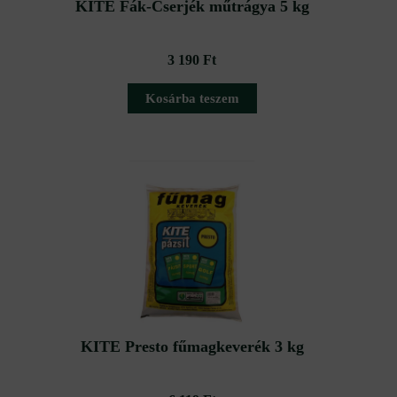
KITE Fák-Cserjék műtrágya 5 kg
3 190
Ft
Kosárba teszem
KITE Presto fűmagkeverék 3 kg