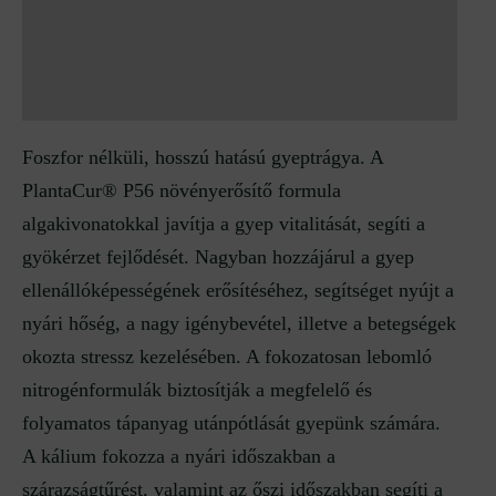
További információk
Vélemények (0)
Foszfor nélküli, hosszú hatású gyeptrágya. A
PlantaCur® P56 növényerősítő formula
algakivonatokkal javítja a gyep vitalitását, segíti a
gyökérzet fejlődését. Nagyban hozzájárul a gyep
ellenállóképességének erősítéséhez, segítséget nyújt a
nyári hőség, a nagy igénybevétel, illetve a betegségek
okozta stressz kezelésében. A fokozatosan lebomló
nitrogénformulák biztosítják a megfelelő és
folyamatos tápanyag utánpótlását gyepünk számára.
A kálium fokozza a nyári időszakban a
szárazságtűrést, valamint az őszi időszakban segíti a