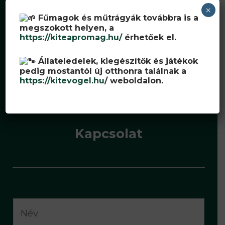
Nyitvatartás: Hétfő - Péntek: 7:30-16:00
×
Szombat - Vasárnap: zárva
Fűmagok és műtrágyák továbbra is a
megszokott helyen, a
Email:
info[kukac]kiteapromag.hu
https://kiteapromag.hu/
érhetőek el.
Telefon: +36 59 500-120
Állateledelek, kiegészítők és játékok
pedig mostantól új otthonra találnak a
https://kitevogel.hu
/ weboldalon.
Kapcsolat