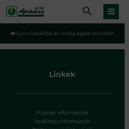
Skip
Main
Search
to
Menu
content
Gyors kiszállítás az ország egész területén.
Linkek
Fizetési információk
Szállítási információk