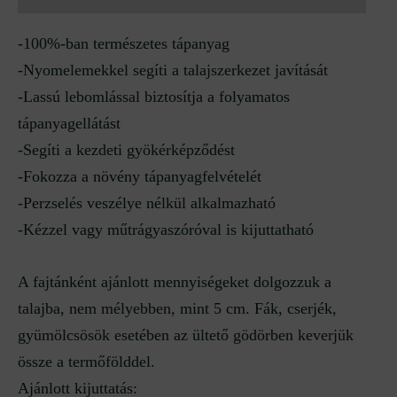
-100%-ban természetes tápanyag
-Nyomelemekkel segíti a talajszerkezet javítását
-Lassú lebomlással biztosítja a folyamatos
tápanyagellátást
-Segíti a kezdeti gyökérképződést
-Fokozza a növény tápanyagfelvételét
-Perzselés veszélye nélkül alkalmazható
-Kézzel vagy műtrágyaszóróval is kijuttatható
A fajtánként ajánlott mennyiségeket dolgozzuk a
talajba, nem mélyebben, mint 5 cm. Fák, cserjék,
gyümölcsösök esetében az ültető gödörben keverjük
össze a termőfölddel.
Ajánlott kijuttatás: