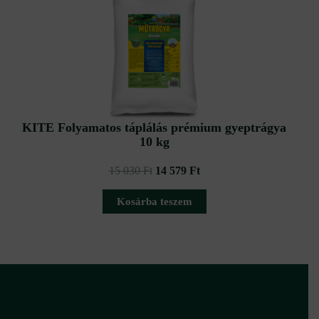
was:
is:
15
14
030 Ft.
579 Ft.
KITE Folyamatos táplálás prémium gyeptrágya
10 kg
15 030
Ft
14 579
Ft
Kosárba teszem