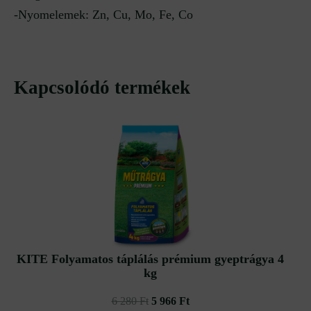
-Nyomelemek: Zn, Cu, Mo, Fe, Co
Kapcsolódó termékek
Original
Current
price
price
was:
is:
6
5
280 Ft.
966 Ft.
KITE Folyamatos táplálás prémium gyeptrágya 4
kg
6 280
Ft
5 966
Ft