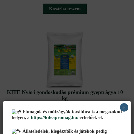
Kosárba teszem
Original
Current
price
price
was:
is:
16
14
284 Ft.
999 Ft.
KITE Nyári gondoskodás prémium gyeptrágya 10
kg
×
16 284
Ft
14 999
Ft
Fűmagok és műtrágyák továbbra is a megszokott
helyen, a
https://kiteapromag.hu/
érhetőek el.
Kosárba teszem
Állateledelek, kiegészítők és játékok pedig