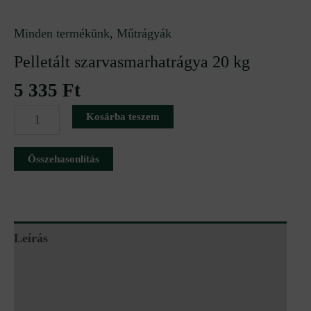
Minden termékünk
,
Műtrágyák
Pelletált szarvasmarhatrágya 20 kg
5 335
Ft
Kosárba teszem
Összehasonlítás
Leírás
További információk
Vélemények (0)