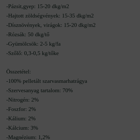
-Pázsit,gyep: 15-20 dkg/m2
-Hajtott zöldségvények: 15-35 dkg/m2
-Dísznövények, virágok: 15-20 dkg/m2
-Rózsák: 50 dkg/tő
-Gyümölcsök: 2-5 kg/fa
-Szőlő: 0,3-0,5 kg/tőke
Összetétel:
-100% pelletált szarvasmarhatrágya
-Szervesanyag tartalom: 70%
-Nitrogén: 2%
-Foszfor: 2%
-Kálium: 2%
-Kálcium: 3%
-Magnézium: 1,2%