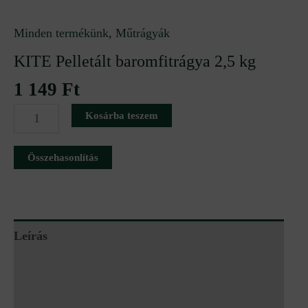
Minden termékünk
,
Műtrágyák
KITE Pelletált baromfitrágya 2,5 kg
1 149
Ft
Kosárba teszem
Összehasonlítás
Leírás
További információk
Vélemények (0)