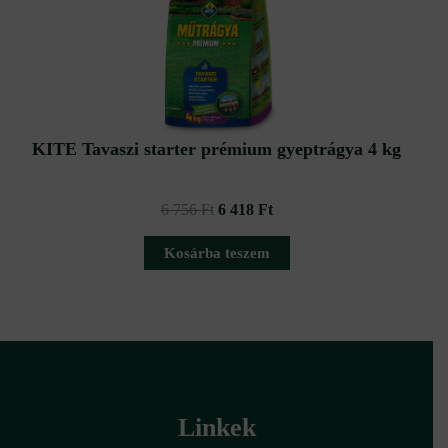
6
6
756 Ft.
418 Ft.
KITE Tavaszi starter prémium gyeptrágya 4 kg
6 756
Ft
6 418
Ft
Kosárba teszem
Linkek