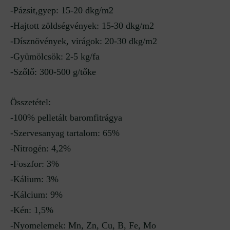
-Pázsit,gyep: 15-20 dkg/m2
-Hajtott zöldségvények: 15-30 dkg/m2
-Dísznövények, virágok: 20-30 dkg/m2
-Gyümölcsök: 2-5 kg/fa
-Szőlő: 300-500 g/tőke
Összetétel:
-100% pelletált baromfitrágya
-Szervesanyag tartalom: 65%
-Nitrogén: 4,2%
-Foszfor: 3%
-Kálium: 3%
-Kálcium: 9%
-Kén: 1,5%
-Nyomelemek: Mn, Zn, Cu, B, Fe, Mo