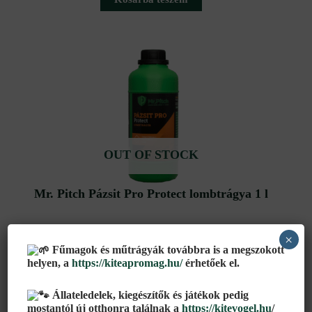
OUT OF STOCK
Mr. Pitch Pázsit Pro Protect lombtrágya 1 l
4 318
Ft
×
Fűmagok és műtrágyák továbbra is a megszokott
helyen, a
https://kiteapromag.hu/
érhetőek el.
Tovább olvasom
Állateledelek, kiegészítők és játékok pedig
mostantól új otthonra találnak a
https://kitevogel.hu
/