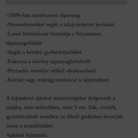
-100%-ban természetes tápanyag
-Nyomelemekkel segíti a talajszerkezet javítását
-Lassú lebomlással biztosítja a folyamatos
tápanyagellátást
-Segíti a kezdeti gyökérképződést
-Fokozza a növény tápanyagfelvételét
-Perzselés veszélye nélkül alkalmazható
-Kézzel vagy műtrágyaszóróval is kijuttatható
A fajtánként ajánlott mennyiségeket dolgozzuk a
talajba, nem mélyebben, mint 5 cm. Fák, cserjék,
gyümölcsösök esetében az ültető gödörben keverjük
össze a termőfölddel.
Ajánlott kijuttatás: