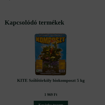
Kapcsolódó termékek
KITE Szőlőtörköly biokomposzt 5 kg
1 969
Ft
Kosárba teszem