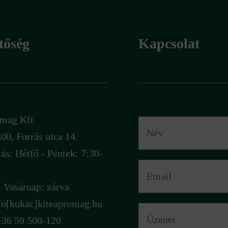
tőség
Kapcsolat
rómag Kft
00, Forrás utca 14.
tás: Hétfő - Péntek: 7:30-
 Vasárnap: zárva
fo[kukac]kiteapromag.hu
+36 59 500-120