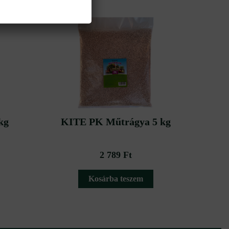
kg
KITE PK Műtrágya 5 kg
2 789
Ft
Kosárba teszem