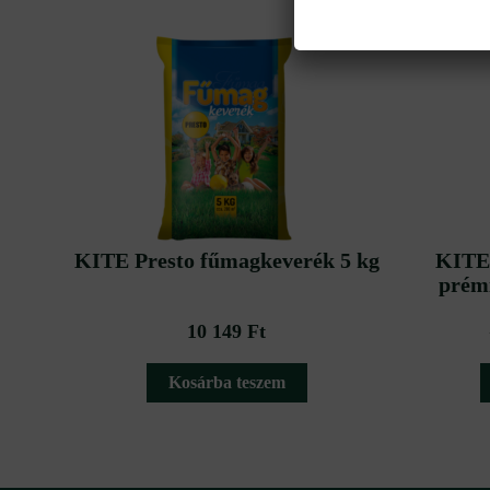
KITE Presto fűmagkeverék 5 kg
KITE 
prém
10 149
Ft
Kosárba teszem