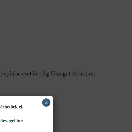
elepítése esetén 1 kg fűmagot 35 m2-re,
×
érhetőek el.
kitevogel.hu
/