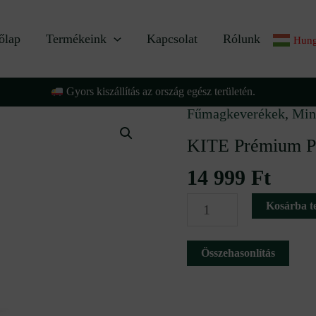
őlap
Termékeink
Kapcsolat
Rólunk
Hung
Gyors kiszállítás az ország egész területén.
Fűmagkeverékek
,
Min
KITE
Prémium
KITE Prémium Pá
Pázsit
14 999
Ft
fűmagkeverék
Kosárba t
5
kg
Összehasonlítás
mennyiség