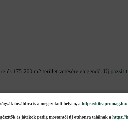
elés 175-200 m2 terület vetésére elegendő. Új pázsit t
gyák továbbra is a megszokott helyen, a
https://kiteapromag.hu/
kek
egészítők és játékok pedig mostantól új otthonra találnak a
https://