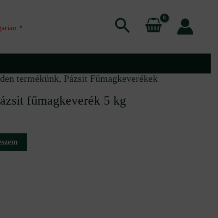
Search
arian
▼
den termékünk
,
Pázsit Fűmagkeverékek
zsit fűmagkeverék 5 kg
eszem