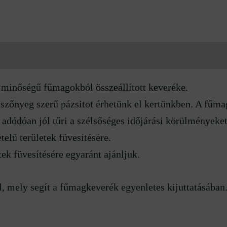
 (0)
 minőségű fűmagokból összeállított keveréke.
szőnyeg szerű pázsitot érhetünk el kertünkben. A fűm
l adódóan jól tűri a szélsőséges időjárási körülményeke
elű területek füvesítésére.
k füvesítésére egyaránt ajánljuk.
, mely segít a fűmagkeverék egyenletes kijuttatásában