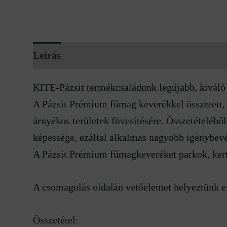
Leírás
További információk
Vélemények
KITE-Pázsit termékcsaládunk legújabb, kiváló
A Pázsit Prémium fűmag keverékkel összetett, 
árnyékos területek füvesítésére. Összetételébő
képessége, ezáltal alkalmas nagyobb igénybevét
A Pázsit Prémium fűmagkeveréket parkok, kerte
A csomagolás oldalán vetőelemet helyeztünk el
Összetétel: