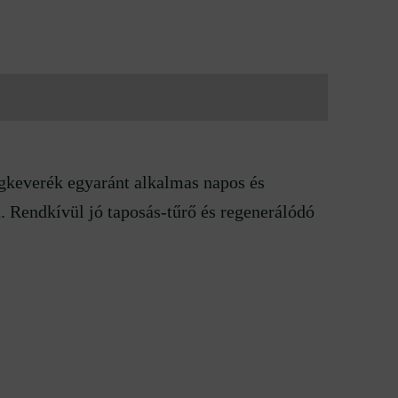
agkeverék egyaránt alkalmas napos és
t. Rendkívül jó taposás-tűrő és regenerálódó
.