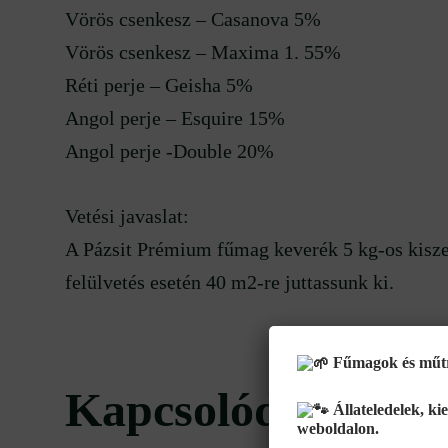
Vörös csenkesz – Casanova 5%
Vörös csenkesz – Maxima 1. 55%
Réti perje – Geisha 5%
Angol perje – Esquire 15%
Angol perje -Double 20%
Vetési javaslat:
A Pázsit Prémium fűmag keverék 5 kg-os kiszer
felülvetés esetén 40 m2-re juttassunk ki.
Fűmagok és műtrá
Kapcsolódó termé
Állateledelek, ki
weboldalon.