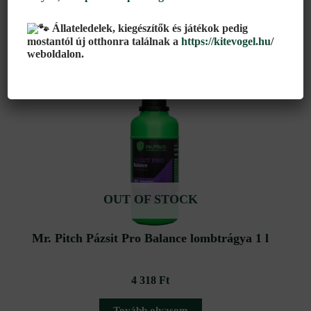
2 789
Ft
Állateledelek, kiegészítők és játékok pedig
mostantól új otthonra találnak a
https://kitevogel.hu
/
Kosárba teszem
weboldalon.
OUT OF STOCK
Mr. Pitch Pázsit Pro Balance lombtrágya 1 l
4 318
Ft
Tovább olvasom