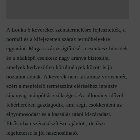
Vélemények (0)
A Louka 6 keveréket szénatermelésre fejlesztették, a
normál és a kifejezetten száraz termőhelyekre
egyaránt. Magas szárazságtűrését a csenkesz hibridek
és a nádképű csenkesz nagy aránya biztosítja,
amelyek kedvezőtlen körülmények között is jó
hozamot adnak. A keverék nem tartalmaz vörösherét,
ezért a megfelelő termésszint eléréséhez intenzív
tápanyag-utánpótlás szükséges. Az állomány idővel
fehérherében gazdagodik, ami segít csökkenteni az
elgyomosodást és a kaszálás utáni kiszáradást.
Elsősorban szénakészítésre ajánlott, de őszi
legeltetésre is jól hasznosítható.