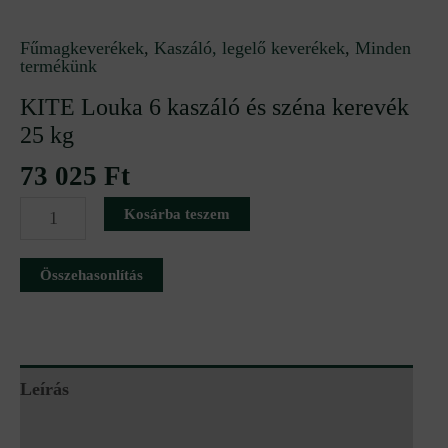
Fűmagkeverékek
,
Kaszáló, legelő keverékek
,
Minden
termékünk
KITE Louka 6 kaszáló és széna kerevék
25 kg
73 025
Ft
Kosárba teszem
Összehasonlítás
Leírás
További információk