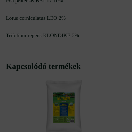
Poa pratensis BALIN 10%
Lotus corniculatus LEO 2%
Trifolium repens KLONDIKE 3%
Kapcsolódó termékek
Original
Current
price
price
was:
is:
16
16
534 Ft.
038 Ft.