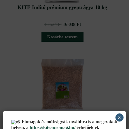
KITE Indító prémium gyeptrágya 10 kg
16 534
Ft
16 038
Ft
Kosárba teszem
×
KITE PK Műtrágya 5 kg
Fűmagok és műtrágyák továbbra is a megszokott
helyen, a
https://kiteapromag.hu/
érhetőek el.