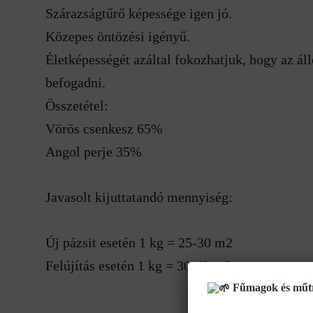
Szárazságtűrő képessége igen jó.
Közepes öntözési igényű.
Életképességét azáltal fokozhatjuk, hogy az ál
befogadni.
Összetétel:
Vörös csenkesz 65%
Angol perje 35%
Javasolt kijuttatandó mennyiség:
Új pázsit esetén 1 kg = 25-30 m2
Felújítás esetén 1 kg = 30-40 m2
Fűmagok és műtrá