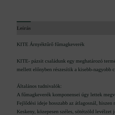
Leírás
További információk
Vélemények
KITE Árnyéktűrő fűmagkeverék
KITE- pázsit családunk egy meghatározó termék
mellett előnyben részesítik a kisebb-nagyobb cs
Általános tudnivalók:
A fűmagkeverék komponensei úgy lettek megvála
Fejlődési ideje hosszabb az átlagosnál, hiszen
Keskeny, közepesen széles, sötétzöld levélzet j