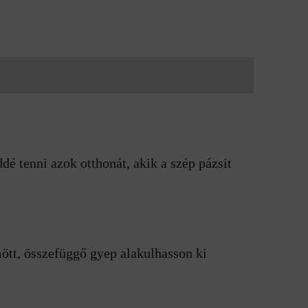
é tenni azok otthonát, akik a szép pázsit
ött, összefüggő gyep alakulhasson ki