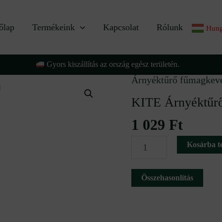
őlap
Termékeink
Kapcsolat
Rólunk
Hung
Gyors kiszállítás az ország egész területén.
Árnyéktűrő fűmagkev
KITE
Árnyéktűrő
KITE Árnyéktűrő
fűmagkeverék
1 029
Ft
500
Kosárba t
g
tasakos
Összehasonlítás
mennyiség