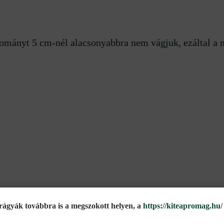
lományt 5 cm-nél alacsonyabbra nem vágjuk, ezáltal a na
gyák továbbra is a megszokott helyen, a
https://kiteapromag.hu/