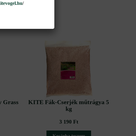
kitevogel.hu
/
y Grass
KITE Fák-Cserjék műtrágya 5
kg
3 190
Ft
Kosárba teszem