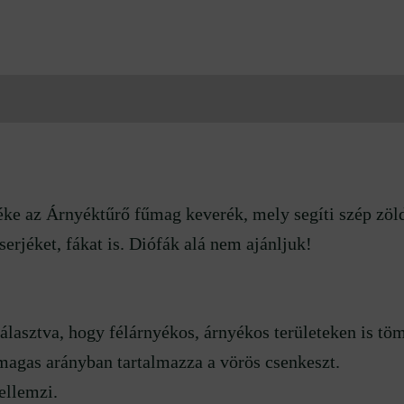
 (0)
e az Árnyéktűrő fűmag keverék, mely segíti szép zöldd
erjéket, fákat is. Diófák alá nem ajánljuk!
sztva, hogy félárnyékos, árnyékos területeken is töm
 magas arányban tartalmazza a vörös csenkeszt.
ellemzi.