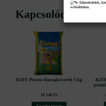
Állateledelek, ki
weboldalon.
Kapcsolódó termé
KITE Presto fűmagkeverék 5 kg
KITE
prémi
10 149
Ft
1
Kosárba teszem