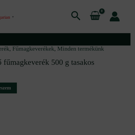
Search
arian
▼
erék
,
Fűmagkeverékek
,
Minden termékünk
 fűmagkeverék 500 g tasakos
eszem