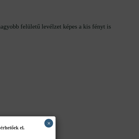
gyobb felületű levélzet képes a kis fényt is
×
érhetőek el.