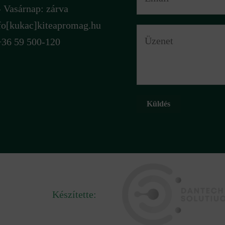
 Vasárnap: zárva
fo[kukac]kiteapromag.hu
+36 59 500-120
Küldés
Készítette: